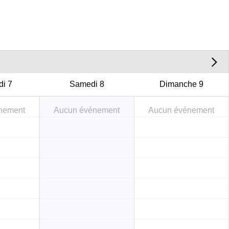
di
7
Samedi
8
Dimanche
9
nement
Aucun événement
Aucun événement